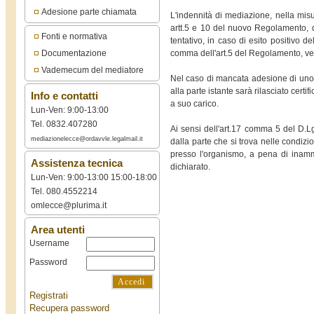
Adesione parte chiamata
L'indennità di mediazione, nella misu
artt.5 e 10 del nuovo Regolamento, d
Fonti e normativa
tentativo, in caso di esito positivo 
comma dell'art.5 del Regolamento, verif
Documentazione
Vademecum del mediatore
Nel caso di mancata adesione di uno o
alla parte istante sarà rilasciato certi
Info e contatti
a suo carico.
Lun-Ven: 9:00-13:00
Tel. 0832.407280
Ai sensi dell'art.17 comma 5 del D.L
mediazionelecce@ordavvle.legalmail.it
dalla parte che si trova nelle condizi
presso l'organismo, a pena di inamm
Assistenza tecnica
dichiarato.
Lun-Ven: 9:00-13:00 15:00-18:00
Tel. 080.4552214
omlecce@plurima.it
Area utenti
Username
Password
Registrati
Recupera password